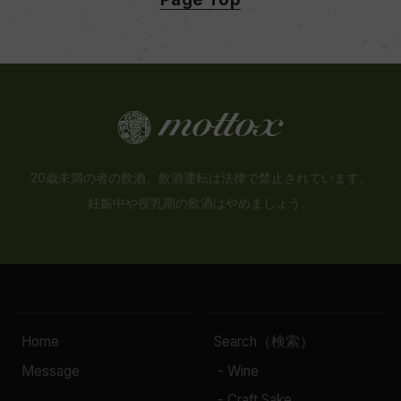
20歳未満の者の飲酒、飲酒運転は法律で禁止されています。
妊娠中や授乳期の飲酒はやめましょう。
Home
Search（検索）
Message
- Wine
- Craft Sake