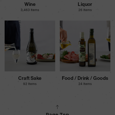
Wine
Liquor
3,463 Items
26 Items
Craft Sake
Food / Drink / Goods
92 Items
24 Items
Page Top