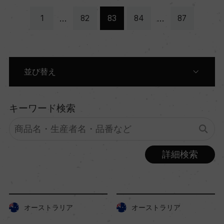
…
…
1
82
83
84
87
並び替え
原産国別に表示
キーワード検索
生産者別に表示
詳細検索
商品名別に表示
色別に表示
オーストラリア
オーストラリア
価格順に表示