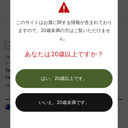
このサイトはお酒に関する情報が含まれており
ますので、
20歳未満の方はご覧いただけませ
ん。
ロゼ
2024
ロゼ
2022
あなたは20歳以上ですか？
Te Kairanga
Te Kairanga
テ・カイランガ
テ・カイランガ
TK Pinot Noir Rose
TK Pinot Noir Rose
TK ピノ・ノワール ロゼ
TK ピノ・ノワール ロゼ
はい。20歳以上です。
750ml, 3,600 yen
750ml, 3,600 yen
いいえ。20歳未満です。
ニュージーランド
ニュージーランド