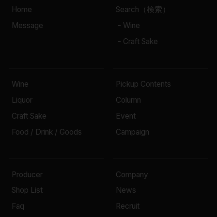
Home
Search（検索）
Message
- Wine
- Craft Sake
Wine
Pickup Contents
Liquor
Column
Craft Sake
Event
Food / Drink / Goods
Campaign
Producer
Company
Shop List
News
Faq
Recruit