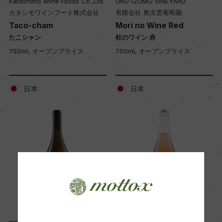
Katashimo Wine Foods Co.,Ltd.
OKU-IZUMO VINEYARD
カタシモワインフード株式会社
有限会社 奥出雲葡萄園
Taco-cham
Mori no Wine Red
たこシャン
杜のワイン 赤
750ml, オープンプライス
750ml, オープンプライス
日本
日本