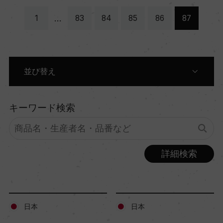
…
1
83
84
85
86
87
並び替え
原産国別に表示
キーワード検索
生産者別に表示
詳細検索
商品名別に表示
色別に表示
日本
日本
価格順に表示