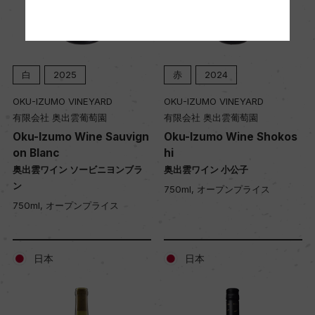
白
2025
赤
2024
OKU-IZUMO VINEYARD
OKU-IZUMO VINEYARD
有限会社 奥出雲葡萄園
有限会社 奥出雲葡萄園
Oku-Izumo Wine Sauvign
Oku-Izumo Wine Shokos
on Blanc
hi
奥出雲ワイン ソービニヨンブラ
奥出雲ワイン 小公子
ン
750ml, オープンプライス
750ml, オープンプライス
日本
日本