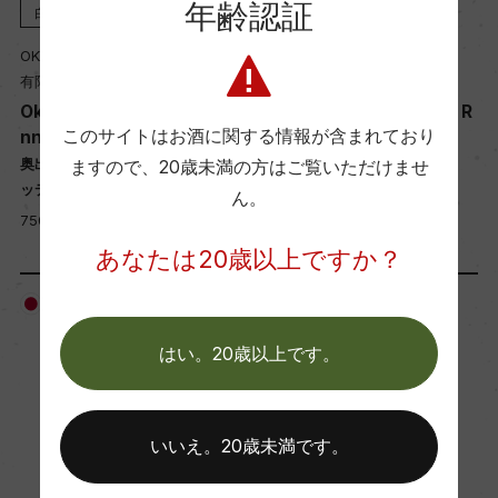
年齢認証
白
2025
ロゼ
NV
OKU-IZUMO VINEYARD
OKU-IZUMO VINEYARD
有限会社 奥出雲葡萄園
有限会社 奥出雲葡萄園
Oku-Izumo Wine Chardo
Oku-Izumo Wine Sante R
このサイトはお酒に関する情報が含まれており
nnay
ose
奥出雲ワイン シャルドネアンウ
奥出雲ワイン サンテローズ
ますので、
20歳未満の方はご覧いただけませ
ッディッド
750ml, オープンプライス
ん。
750ml, オープンプライス
あなたは20歳以上ですか？
日本
日本
はい。20歳以上です。
いいえ。20歳未満です。