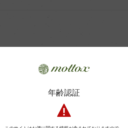
アルタジャリー 1名
アルゼンチン
年齢認証
赤
2019
Altos Las Hormigas
アルトス・ラス・オルミガス
Appellation Gualtallary
アペラシオン グアルタジャリー