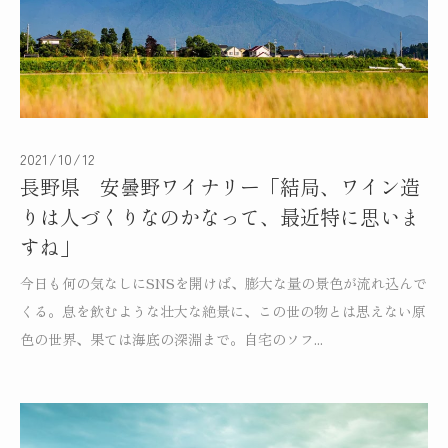
「美しさだとか斬新な味っていうのは、本当の美味
しさとは別だったんだ」- ドメーヌ・アンリ・ルブ
ルソー –
2021/10/12
長野県 安曇野ワイナリー「結局、ワイン造
りは人づくりなのかなって、最近特に思いま
すね」
今日も何の気なしにSNSを開けば、膨大な量の景色が流れ込んで
くる。息を飲むような壮大な絶景に、この世の物とは思えない原
色の世界、果ては海底の深淵まで。自宅のソフ...
「窓の外に広がる畑が、インスピレーションを与え
てくれるんだ」-ラ・シャブリジェンヌ-