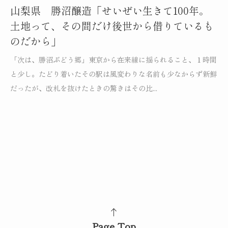
山梨県 勝沼醸造「せいぜい生きて100年。
土地って、その間だけ後世から借りているも
のだから」
「次は、勝沼ぶどう郷」東京から在来線に揺られること、１時間
と少し。たどり着いたその駅は風変わりな名前も少なからず新鮮
だったが、改札を抜けたときの驚きはその比...
Page Top