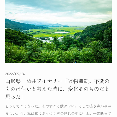
「ノエラの名前がこれからも残ってくれたらなっ
て、そう思うの」-ドメーヌ・ミシェル・ノエラ-
2022/05/24
山形県 酒井ワイナリー「万物流転。不変の
MOTTOX COLUMN
ものは何かと考えた時に、変化そのものだと
思った」
どうしてこうなった。ものすごく獣クサい。そして鳴き声がやか
ましい。今、私は草にガッつく羊の群れの中にいる。一応断って