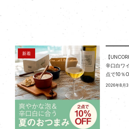
新着
【UNCO
辛口白ワ
点で10％O
2026年8月