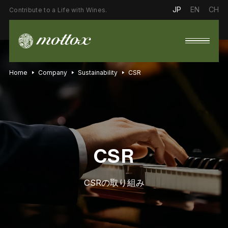
JP
EN
CH
Contribute to a Life with Wines.
Home
Company
Sustainability
CSR
CSR
CSRの取り組み