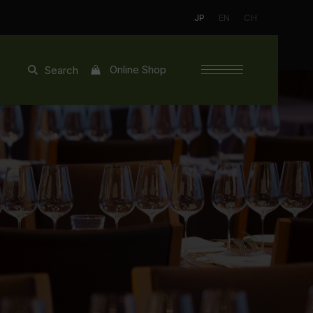
JP
EN
CH
Online Shop
Search