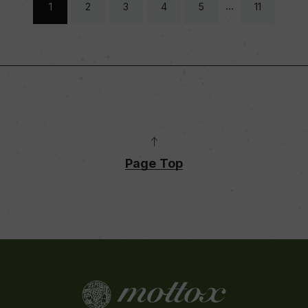
…
1
2
3
4
5
11
Page Top