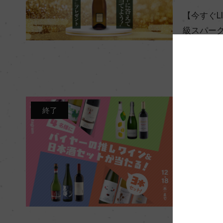
【今すぐL
級スパー
レゼントキ
開催場所
オ
開催期間
20
終了
Campaign
X＆Inst
ン&日本
スキャン
開催場所
オ
開催期間
2