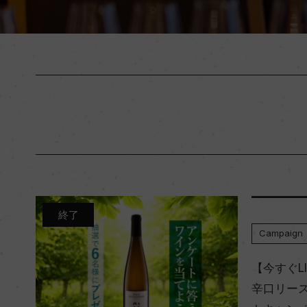
終了
Campaign
【今すぐL
辛口リー