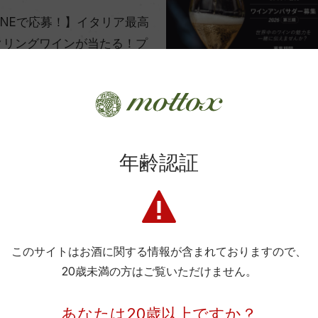
INEで応募！】イタリア最高
クリングワインが当たる！プ
ャンペーン＜2026年1月＞
ンライン
25.12.26.Fri〜2026.02.01.Sun
終了
年齢認証
プレゼント
agram バイヤーの推しワイ
酒セットが当たる！クリスマ
このサイトはお酒に関する情報が含まれておりますので、
ペーン
20歳未満の方はご覧いただけません。
ンライン
025.12.09.Tue〜2025.12.18.Thu
あなたは20歳以上ですか？