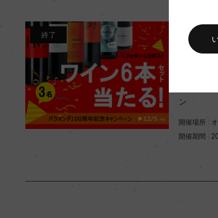
終了
Campaign
Xフォロー
周年記念
ン
開催場所
オ
開催期間
20