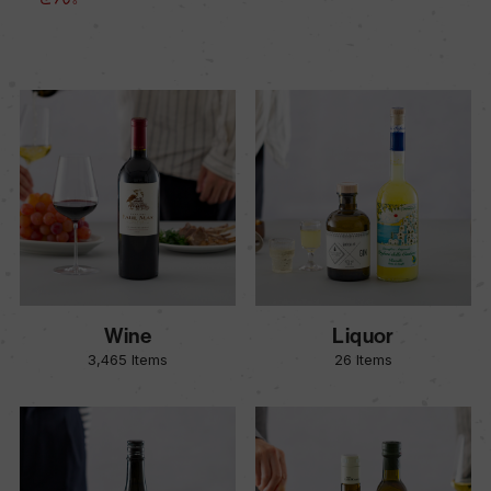
Wine
Liquor
3,465 Items
26 Items