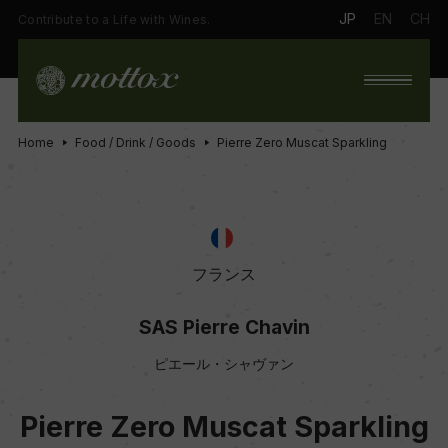
JP
EN
CH
Contribute to a Life with Wines.
Home
Food / Drink / Goods
Pierre Zero Muscat Sparkling
フランス
SAS Pierre Chavin
ピエール・シャヴァン
Pierre Zero Muscat Sparkling