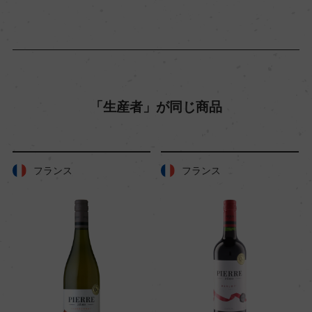
平均収量
45hl/ha
樹齢
「生産者」が同じ商品
25年
土壌
フランス
フランス
粘度、石灰質
品質分類・原産地呼称
ー
格付