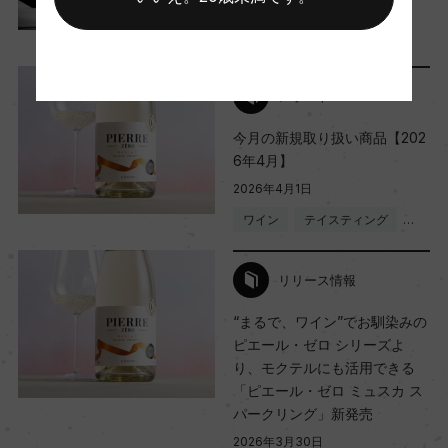
2026年4月13日
ワイン
食品・飲料
…
Wine Spectator 得点
ー
レポート
今月の新規取り扱い商品【202
醗酵・熟成
6年4月】
醗酵：炭酸ガス注入方式/ステンレスタンク
2026年4月1日
熟成：ー
ワイン
テイスティング
…
年間生産量
リリース情報
350000
“まるで、ワイン”でお馴染みの
ピエール・ゼロ シリーズよ
り、モクテルにも活用できる
栽培面積
「ピエール・ゼロ ミュスカ ス
0
パークリング」新発売
2026年3月30日