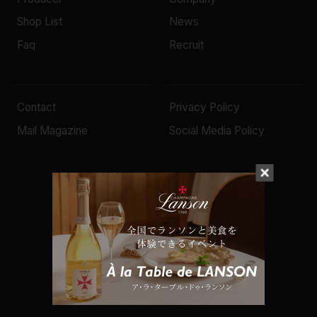
Shop List
News
Faq
Recruit
Contact
Privacy Policy
Mail Magazine
Social Media Policy
© 2022 Mottox inc.