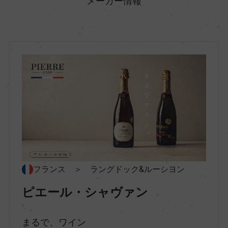
メーカー情報
地方名
ー
地区名
ー
村名
ー
フランス ＞ ラングドック&ルーシヨン
種類
ピエール・シャヴァン
ワインテイスト飲料
まるで、ワイン