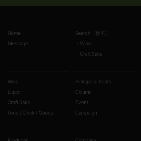
Home
Search（検索）
Message
- Wine
- Craft Sake
Wine
Pickup Contents
Liquor
Column
Craft Sake
Event
Food / Drink / Goods
Campaign
Producer
Company