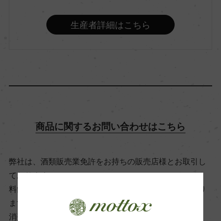
味わい
やや辛口
生産者詳細はこちら
品種（原材料）
脱アルコール白ワイン(ミュスカ)/ブドウジュース
飲み頃温度
8℃
商品に関するお問い合わせはこちら
ビオ情報
弊社は、酒類販売業免許をお持ちの販売店様とお取引し
リュット・レゾネ
ております。
料飲店様には帳合酒販店様を通して商品を提供しており
ます。
コンクール入賞歴
消費者様には酒販店様の紹介をしております