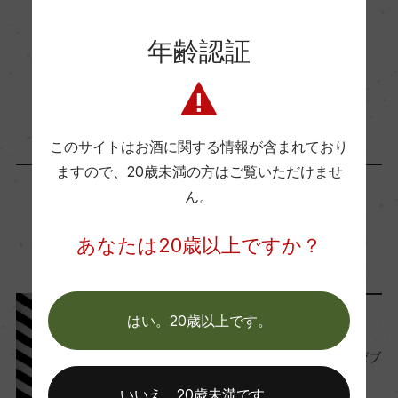
ー
年齢認証
認証機関
お取り寄せ可能店一覧はこちら
ー
このサイトはお酒に関する情報が含まれており
海外ワイン専門誌評価歴
ますので、
20歳未満の方はご覧いただけませ
ー
ん。
この商品に関連する記事
あなたは20歳以上ですか？
Wine Advocate 獲得点
ー
はい。20歳以上です。
ワインと暮らす
国内ワイン専門誌評価歴
知らないと損するかも。「ゼブ
ー
ラ飲み」って何？
いいえ。20歳未満です。