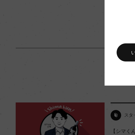
色
白
スタ
【シマく