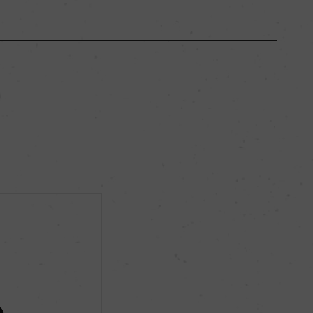
ー
ー
辛口
8℃
ー
ー