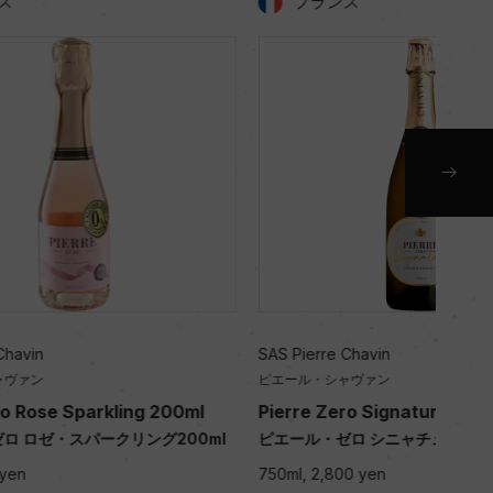
フランス
SAS Pierre Chavin
SAS 
ピエール・シャヴァン
ピエ
g 200ml
Pierre Zero Signature
Pie
グ200ml
ピエール・ゼロ シニャチュール
ピエ
750ml, 2,800 yen
750m