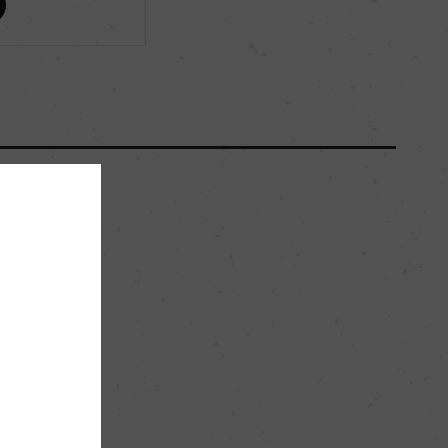
ー
醗酵：炭酸ガス注入方式/ステンレスタンク
熟成：ー
50ha
20年
。
ー
24