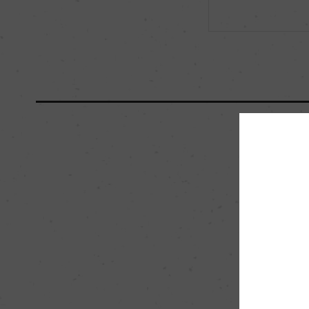
Wine Advocate 獲得点
ー
Wine Spectator 得点
ー
年間生産量
ー
平均収量
60hl/ha
土壌
粘土、石灰岩
格付
ー