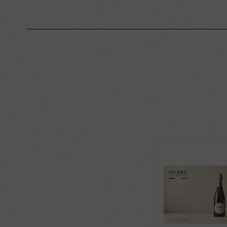
原産国名
フランス
地区名
ー
種類
ワインテイスト飲料
品種（原材料）
脱アルコール白ワイン
(シャルドネ)
ビオ情報
リュット・レゾネ
認証機関
ー