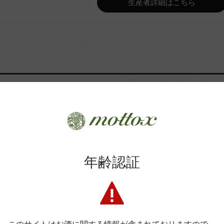
生産者詳細はこちら
国内ワイン専門誌評価歴
醗酵・熟成
栽培面積
商品に関するお問い合わせはこちら
樹齢
年齢認証
弊社は、酒類販売業免許をお持ちの販売店様とお取引しております
品質分類・原産地呼称
料飲店様には帳合酒販店様を通して商品を提供しております。
消費者様には酒販店様の紹介をしております
入数