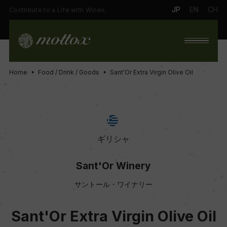
JP
EN
CH
Contribute to a Life with Wines.
Home
Food / Drink / Goods
Sant'Or Extra Virgin Olive Oil
ギリシャ
Sant'Or Winery
サントール・ワイナリー
Sant'Or Extra Virgin Olive Oil