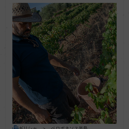
地区名
ー
村名
ー
種類
食品
味わい
-
ギリシャ ＞ ペロポネソス半島