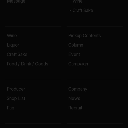
Message
- Wine
- Craft Sake
Wine
Pickup Contents
Liquor
Column
Craft Sake
Event
Food / Drink / Goods
Campaign
Producer
Company
Shop List
News
Faq
Recruit