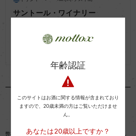
原材料
サントール・ワイナリー
パトリニア 60%/スタフィロエリーズ 40%
ギリシャ固有品種で造るナチュラルワイン
入数
12
生産者詳細はこちら
年齢認証
キャップの仕様
スクリューキャップ
このサイトはお酒に関する情報が含まれており
ますので、
20歳未満の方はご覧いただけませ
商品に関するお問い合わせはこちら
ん。
あなたは20歳以上ですか？
弊社は、酒類販売業免許をお持ちの販売店様とお取引し