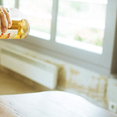
「窓の外に広がる畑が、イン
スピレーションを与えてくれ
るんだ」-ラ・シャブリジェ
ンヌ-
「ノエラの名前がこれからも
残ってくれたらなって、そう
思うの」-ドメーヌ・ミシェ
ル・ノエラ-
TTOX COLUMN