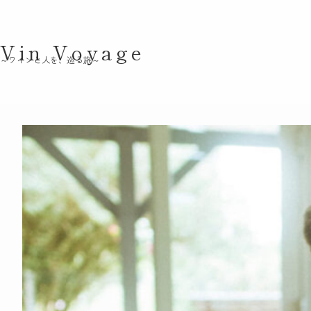
Vin Voyage
～ワインと人を、巡る旅～