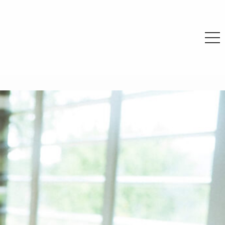
RANCE
APAN
「美しさだとか斬新な味って
いうのは、本当の美味しさと
は別だったんだ」- ドメー
ヌ・アンリ・ルブルソー –