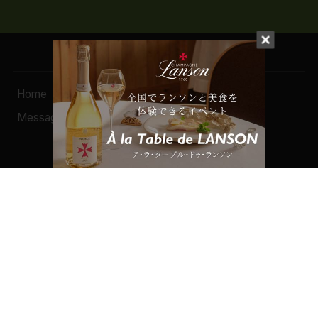
Home
Search（検索）
Message
- Wine
- Craft Sake
Wine
Pickup Contents
Liquor
Column
Craft Sake
Event
Food / Drink / Goods
Campaign