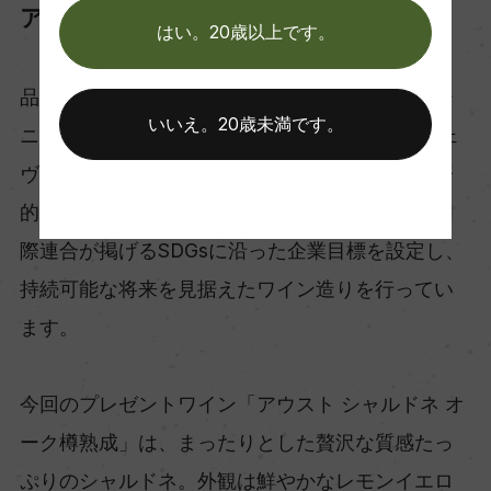
アウスト シャルドネ オーク樽熟成
はい。20歳以上です。
品質と価格のバランスに優れたエミリア・ロマー
いいえ。20歳未満です。
ニャ州 最大規模の生産者協同組合「テッレ・チェ
ヴィコ」。イタリア屈指の生産規模を誇り、経済
的、社会的、環境的配慮の上に立ったうえで、国
際連合が掲げるSDGsに沿った企業目標を設定し、
持続可能な将来を見据えたワイン造りを行ってい
ます。
今回のプレゼントワイン「アウスト シャルドネ オ
ーク樽熟成」は、まったりとした贅沢な質感たっ
ぷりのシャルドネ。外観は鮮やかなレモンイエロ