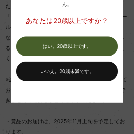
ん。
ただきます。
「ギフト賞」につきましては、賞品の発送（Eメー
あなたは20歳以上ですか？
ル）をもって代えさせていただきます。
なおその際、モトックスメルマガを退会されてい
はい。20歳以上です。
る場合は、当選のご連絡ができませんのでご注意
ください。
いいえ。20歳未満です。
※当社からのメールでのご連絡は送信専用となって
おります。 誠に恐れ入りますがご返信はお受けで
きませんのであらかじめご了承ください。
・賞品のお届けは、2025年11月上旬を予定してお
ります。