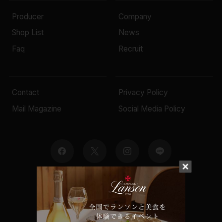
Producer
Company
Shop List
News
Faq
Recruit
Contact
Privacy Policy
Mail Magazine
Social Media Policy
© 2022 Mottox inc.