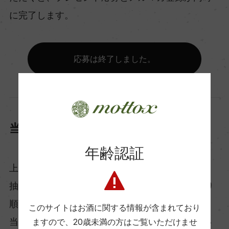
に完了します。
応募は終了しました。
当選発表・賞品発送
年齢認証
上記の応募条件を満たした方の中から事務局にて
抽選の上、応募期間終了後、2025年11月上旬より
順次、「ワイン賞」に当選された方にメールにて
このサイトはお酒に関する情報が含まれており
当選通知と配送先登録フォームをご連絡させてい
ますので、
20歳未満の方はご覧いただけませ