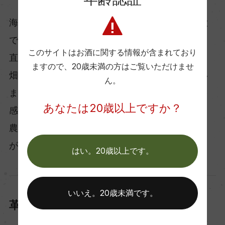
海岸の砂が内陸に運ばれた完全な砂質土壌が特徴
です。
このサイトはお酒に関する情報が含まれており
直線距離1.3ｋｍの畑には常に海からの風が吹き、
ますので、
20歳未満の方はご覧いただけませ
畑の湿度を下げ病害からぶどうを守ってくれてい
ん。
ます。砂質の自社農園のから造るワインに塩味を
あなたは20歳以上ですか？
感じるのもこの風のおかげだと考えています。
農法は慣行農法。草生栽培を基本としています
が、一部不起耕栽培も行っています。
はい。20歳以上です。
いいえ。20歳未満です。
革新的かつ安定的なワイン醸造