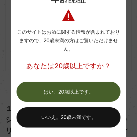
NV
Herve Kerlann
エルヴェ・ケルラン
このサイトはお酒に関する情報が含まれており
La Vague Bleue Sparkling Bl
ますので、
20歳未満の方はご覧いただけませ
ue
ん。
ラ・ヴァーグ・ブルー スパークリング
750ml, 3,000 yen
あなたは20歳以上ですか？
はい。20歳以上です。
１位：【A】日本ではまだ珍しいギリ
いいえ。20歳未満です。
シャワイン。地品種を使った泡は、キ
リリと引き締まったクールビューティ