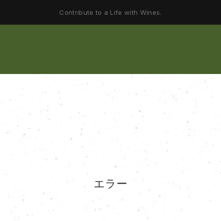
Contribute to a Life with Wines.
エラー