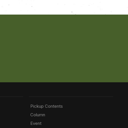
Pickup Contents
Column
Event