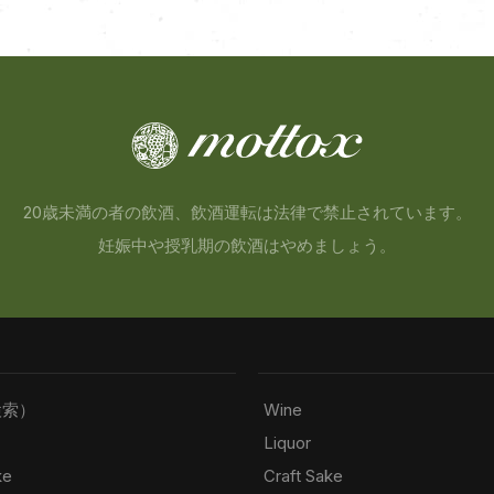
20歳未満の者の飲酒、飲酒運転は法律で禁止されています。
妊娠中や授乳期の飲酒はやめましょう。
検索）
Wine
Liquor
ke
Craft Sake