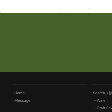
Home
Search（
Message
- Wine
- Craft Sa