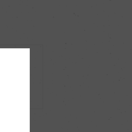
大吟醸
50％
+1
AKITA雪国酵母UT-2