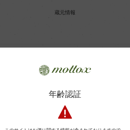
酒質
蔵元情報
精米歩合
日本酒度
日本 ＞ 秋田県
使用酵母
秋田酒造株式会社
若い力で醸す「秋晴れする酒」
年齢認証
生産者詳細はこちら