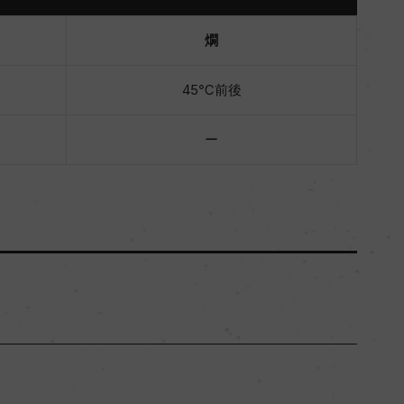
燗
45℃前後
ー
秋田県