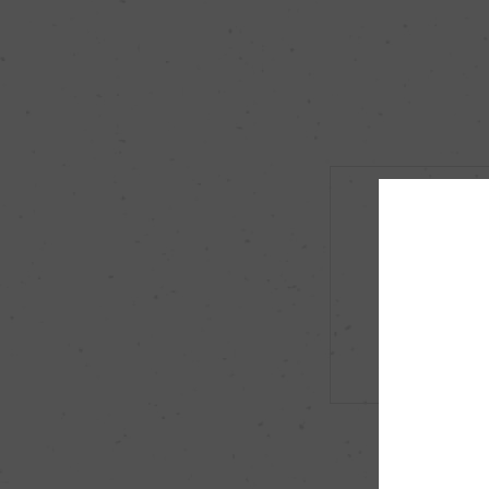
市町村区
秋田市
原料米
秋田県産吟の精
アルコール度数
15％
酸度
1.5