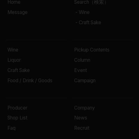
Home
Search（検索）
Message
- Wine
キャップの仕様
- Craft Sake
ー
Wine
Pickup Contents
Liquor
Column
Craft Sake
Event
Food / Drink / Goods
Campaign
Producer
Company
Shop List
News
Faq
Recruit