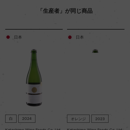
「生産者」が同じ商品
Wine Advocate 獲得点
ー
日本
日本
国内ワイン専門誌評価歴
ー
Wine Spectator 得点
ー
醗酵・熟成
醗酵：ー
白
2024
オレンジ
2023
熟成：フレンチオーク樽で2年~5年
Katashimo Wine Foods Co.,Ltd.
Katashimo Wine Foods Co.,Ltd.