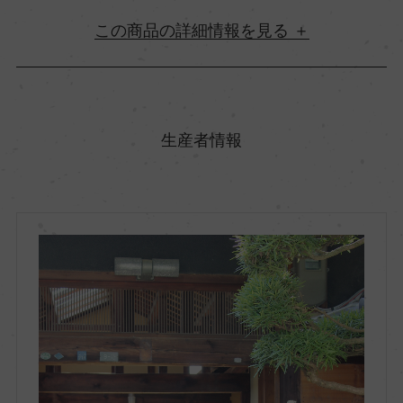
詳細情報
原産国名
日本
生産者情報
地方名
大阪府
地区名
柏原市
村名
ー