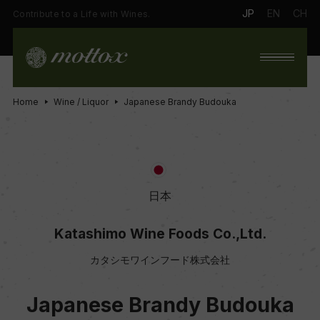
JP
EN
CH
Contribute to a Life with Wines.
Home
Wine / Liquor
Japanese Brandy Budouka
日本
Katashimo Wine Foods Co.,Ltd.
カタシモワインフード株式会社
Japanese Brandy Budouka