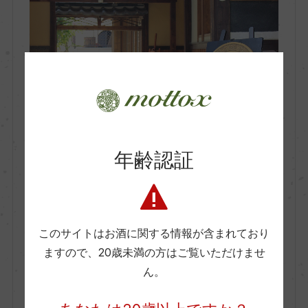
種類
ブランデー
味わい
-
年齢認証
品種（原材料）
デラウェア
このサイトはお酒に関する情報が含まれており
ますので、
20歳未満の方はご覧いただけませ
日本 ＞ 大阪府
アルコール度数
ん。
35％
Katashimo Wine Foods Co.,Ltd.
カタシモワインフード株式会社