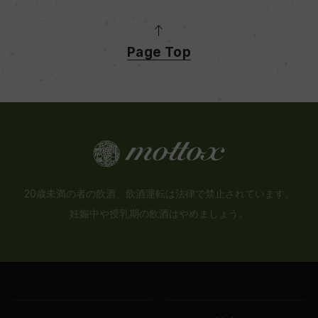
ー
Page Top
品質分類・原産地呼称
ー
格付
ー
20歳未満の者の飲酒、飲酒運転は法律で禁止されています。
妊娠中や授乳期の飲酒はやめましょう。
入数
6
色
ー