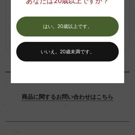
あなたは20歳以上ですか？
飲み頃温度
100年畑・大阪のワイン
ー
はい。20歳以上です。
生産者詳細はこちら
ビオ情報・認証機関
ー
いいえ。20歳未満です。
コンクール入賞歴
(NV)ヴィナリ アンテルナシオナル 2024 金賞 (N
V)サンフランシスコ ワールド スピリッツ コンペテ
商品に関するお問い合わせはこちら
ィション 2021 金賞
海外ワイン専門誌評価歴
ー