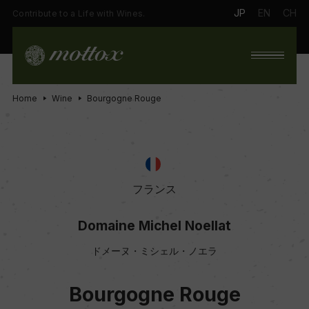
JP
EN
CH
Contribute to a Life with Wines.
Home
Wine
Bourgogne Rouge
フランス
Domaine Michel Noellat
ドメーヌ・ミシェル・ノエラ
Bourgogne Rouge