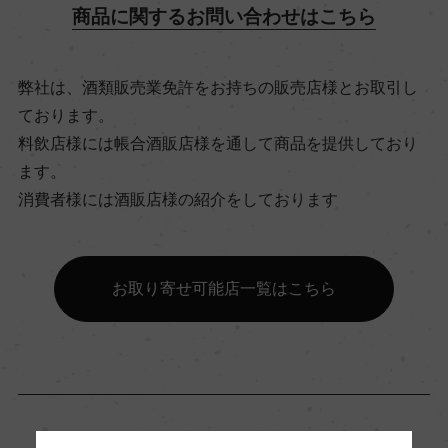
商品に関するお問い合わせはこちら
15℃
弊社は、酒類販売業免許をお持ちの販売店様とお取引し
ビオ情報・認証機関
ております。
リュット・レゾネ
料飲店様には帳合酒販店様を通して商品を提供しており
ます。
有機JAS認証
消費者様には酒販店様の紹介をしております
ー
お取り寄せ可能店一覧はこちら
コンクール入賞歴
ー
海外ワイン専門誌評価歴
ー