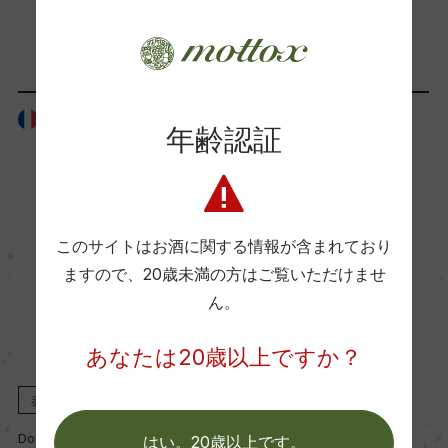
「生産者」が同じ商品
Wine Advocate 獲得点
ー
フランス
フランス
年齢認証
国内ワイン専門誌評価歴
ー
このサイトはお酒に関する情報が含まれており
Wine Spectator 得点
ますので、
20歳未満の方はご覧いただけませ
ー
ん。
あなたは20歳以上ですか？
醗酵・熟成
醗酵：ー
赤
2024
赤
2024
熟成：熟成:オーク樽 12カ月(仏産、228L、新樽比
Domaine Michel Noellat
Domaine Michel Noellat
はい。20歳以上です。
率20%)