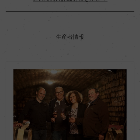
原産国名
フランス
生産者情報
地方名
ブルゴーニュ
地区名
ー
村名
ー