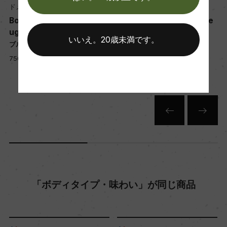
ドメーヌ・ミシェル・ノエラ
ドメーヌ・ミシェル・ノエラ
Bourgogne Cote d'Or Ro
Bourgogne Hautes Cote
uge
s de Nuits Pinot Noir
年間生産量
いいえ。20歳未満です。
ブルゴーニュ コート・ドール 赤
ブルゴーニュ オート・コート・
4300
ド・ニュイ 赤
750ml, 6,950 yen
750ml, 7,400 yen
栽培面積
1.44ha
平均収量
40hl/ha
「ボディタイプ・味わい」が同じ商品
樹齢
40年