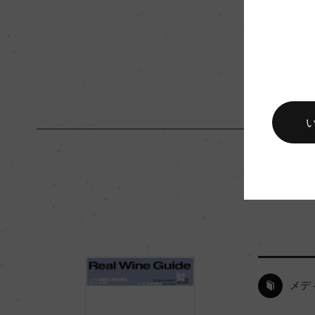
入数
12
キャップの仕様
コルク
メデ