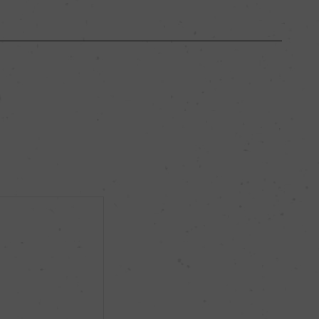
トスカーナ
ー
ミディアムボディ
14％
ビオロジック, Q Certificazioni
ー
ィ