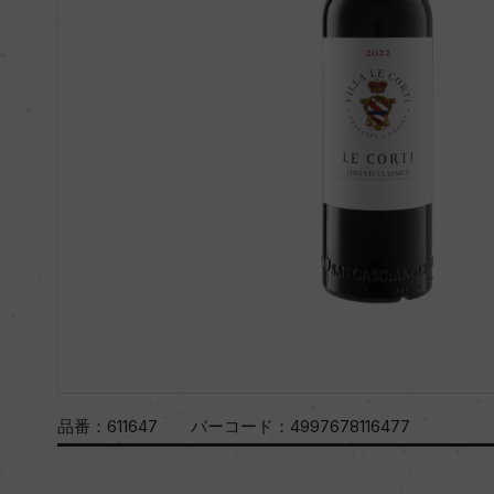
品番：
611647
バーコード：
4997678116477