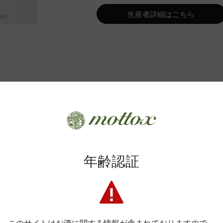
Wine Advocate 獲得点
生産者詳細はこちら
イン・ガイド No.92」2025年旨
Wine Spectator 得点
/28℃で15日間/主醗酵後、ス
年間生産量
ロラクティック醗酵
 12カ月
商品に関するお問い合わせはこちら
平均収量
年齢認証
弊社は、酒類販売業免許をお持ちの販売店様とお取引しております
土壌
料飲店様には帳合酒販店様を通して商品を提供しております。
消費者様には酒販店様の紹介をしております
.O.C.G.
格付