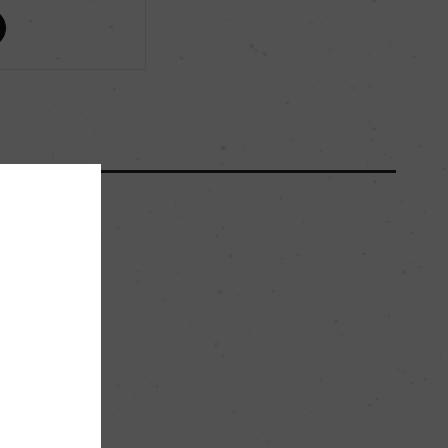
ー
ー
200000
ー
。
石を多く含む粘土質
ー