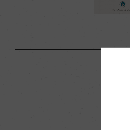
海外ワイン専門誌評価歴
ー
国内ワイン専門誌評価歴
(2022)「リアル・ワ
安賞
醗酵・熟成
醗酵：ステンレスンク
テンレタンクにてマ
熟成：セメントタンク
栽培面積
30ha
樹齢
平均20年
品質分類・原産地呼称
キアンティ クラッシコD