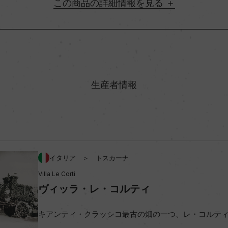
詳細情報
地方名
シコ
村名
生産者情報
味わい
%/コロリーノ 5%
アルコール度数
イタリア ＞ トスカーナ
ビオ情報・認証機関
Villa Le Corti
ヴィッラ・レ・コルティ
コンクール入賞歴
キアンティ・クラッシコ最古の畑の一つ、レ・コルテ