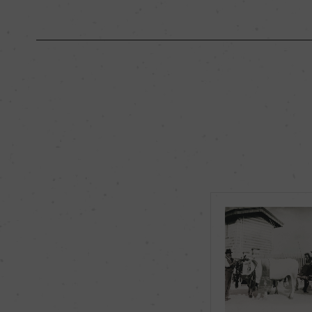
原産国名
イタリア
地区名
キアンティ・クラッ
種類
スティルワイン
品種（原材料）
サンジョヴェーゼ 95
飲み頃温度
17℃
有機JAS認証
ー