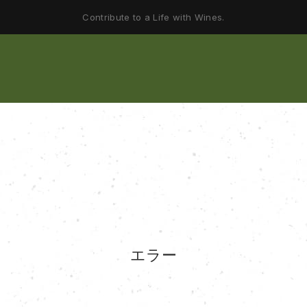
Contribute to a Life with Wines.
エラー