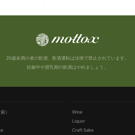
20歳未満の者の飲酒、飲酒運転は法律で禁止されています。
妊娠中や授乳期の飲酒はやめましょう。
検索）
Wine
Liquor
ke
Craft Sake