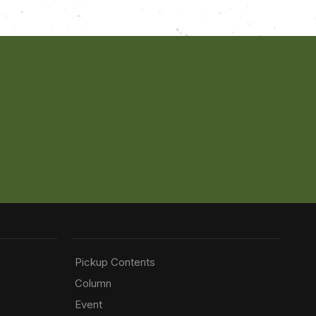
Pickup Contents
Column
Event