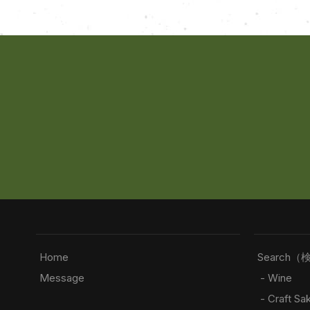
Home
Search（
Message
- Wine
- Craft Sa