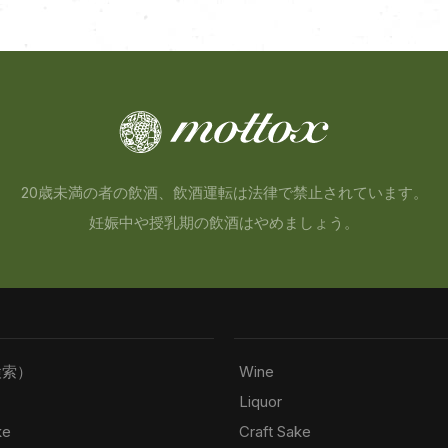
20歳未満の者の飲酒、飲酒運転は法律で禁止されています。
妊娠中や授乳期の飲酒はやめましょう。
検索）
Wine
Liquor
ke
Craft Sake