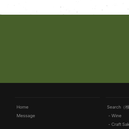
Home
Search（
Message
- Wine
- Craft Sa