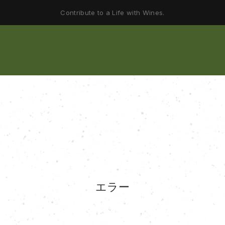
Contribute to a Life with Wines.
エラー