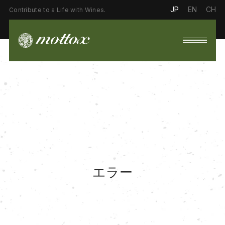
JP
EN
CH
Contribute to a Life with Wines.
エラー