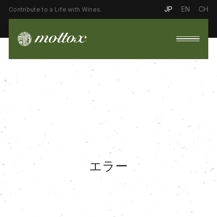
JP
EN
CH
Contribute to a Life with Wines.
エラー