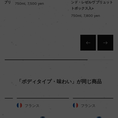
リ
ンド・レゼルヴ ブリュット <ギフ
750ml, 7,500 yen
トボックス入>
750ml, 7,800 yen
平均収量
70hl/ha
樹齢
平均30年
土壌
白亜質
「ボディタイプ・味わい」が同じ商品
品質分類・原産地呼称
A.O.C.シャンパーニュ
フランス
フランス