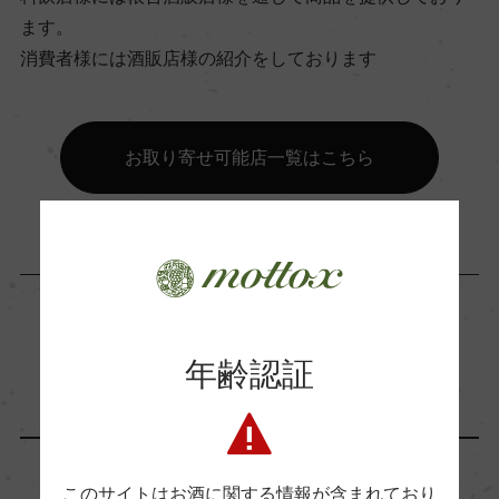
ー
ます。
消費者様には酒販店様の紹介をしております
コンクール入賞歴
(2020)デキャンター ワールド・ワイン・アワード
お取り寄せ可能店一覧はこちら
2022 シルバー゛ & 93点
海外ワイン専門誌評価歴
Wine Advocate 獲得点
「生産者」が同じ商品
年齢認証
ー
国内ワイン専門誌評価歴
フランス
フランス
このサイトはお酒に関する情報が含まれており