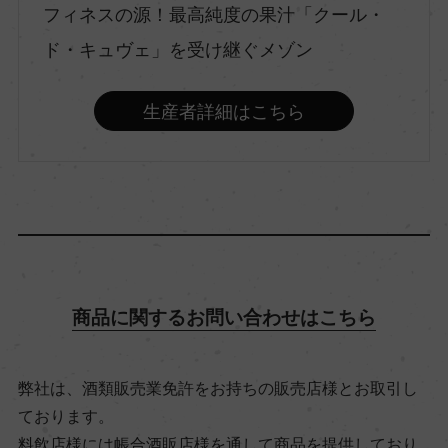
フィネスの源！最高純度の果汁「クール・
品種（原材料）
ド・キュヴェ」を受け継ぐメゾン
ピノ・ノワール 100%
生産者詳細はこちら
アルコール度数
12％
飲み頃温度
6℃
商品に関するお問い合わせはこちら
ビオ情報・認証機関
リュット・レゾネ
弊社は、酒類販売業免許をお持ちの販売店様とお取引し
ております。
有機JAS認証
料飲店様には帳合酒販店様を通して商品を提供しており