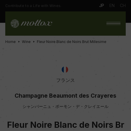
JP
EN
CH
Contribute to a Life with Wines.
Home
Wine
Fleur Noire Blanc de Noirs Brut Millesime
フランス
Champagne Beaumont des Crayeres
シャンパーニュ・ボーモン・デ・クレイエール
Fleur Noire Blanc de Noirs Br