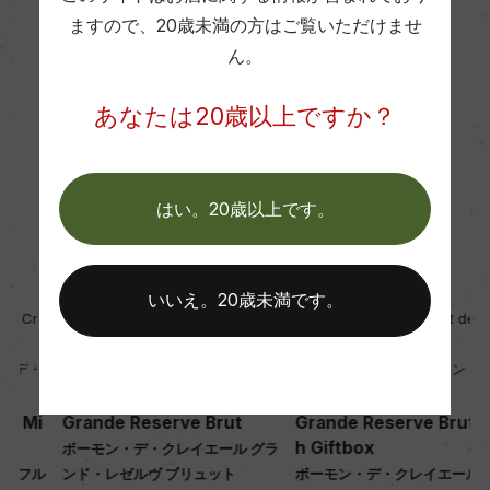
ー
ますので、
20歳未満の方はご覧いただけませ
ん。
Wine Spectator 得点
あなたは20歳以上ですか？
ー
醗酵・熟成
はい。20歳以上です。
醗酵：瓶内二次醗酵/ステンレスタンク
熟成：デゴルジュマンまでの熟成期間 最低96カ月
白
NV
白
NV
いいえ。20歳未満です。
Champagne Beaumont des Cr
Champagne Beaumont des Cr
年間生産量
ayeres
ayeres
ー
シャンパーニュ・ボーモン・デ・
シャンパーニュ・ボーモン・デ・
クレイエール
クレイエール
Grande Reserve Brut
Grande Reserve Brut wit
栽培面積
h Giftbox
ボーモン・デ・クレイエール グラ
ル
ンド・レゼルヴ ブリュット
ボーモン・デ・クレイエール グラ
1.1ha