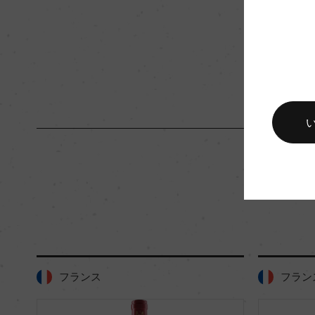
入数
12
キャップの仕様
ー
フランス
フラン