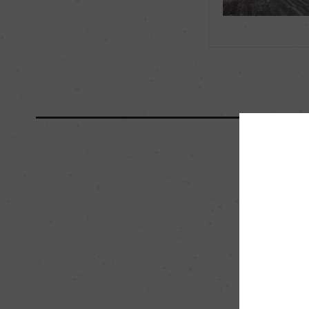
海外ワイン専門誌評価歴
ー
国内ワイン専門誌評価歴
ー
醗酵・熟成
醗酵：ー
熟成：オーク樽にて1
栽培面積
0
樹齢
ー
品質分類・原産地呼称
A.O.C.ポイヤック