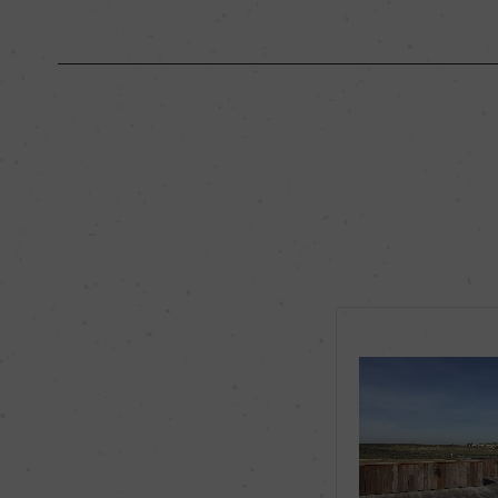
原産国名
フランス
地区名
オー・メドック
種類
スティルワイン
品種（原材料）
メルロー 65%/カベ
ベルネ・フラン 2%
飲み頃温度
17℃
有機JAS認証
ー