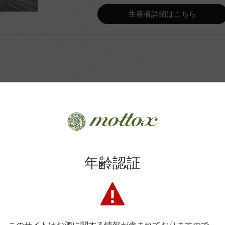
生産者詳細はこちら
Wine Advocate 獲得点
Wine Spectator 得点
年間生産量
2カ月熟成(1年使用樽)
平均収量
商品に関するお問い合わせはこちら
年齢認証
土壌
弊社は、酒類販売業免許をお持ちの販売店様とお取引しております
料飲店様には帳合酒販店様を通して商品を提供しております。
格付
消費者様には酒販店様の紹介をしております