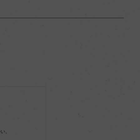
ボルドー
ー
フルボディ
13％
ー
勢い。
ー