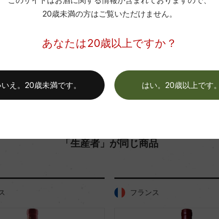
このサイトはお酒に関する情報が含まれておりますので、
色
20歳未満の方はご覧いただけません。
お取り寄せ可能店一覧はこちら
あなたは20歳以上ですか？
いいえ。20歳未満です。
はい。20歳以上です
「生産者」が同じ商品
ス
フランス