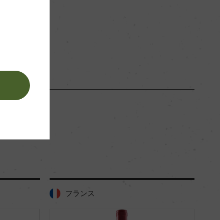
赤
。
フランス