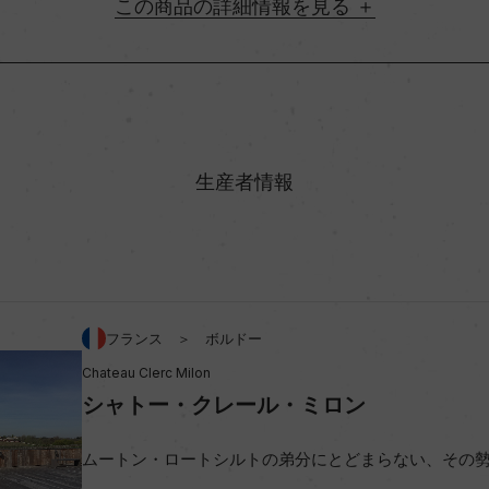
詳細情報
地方名
村名
生産者情報
味わい
ルネ・ソーヴィニヨン 33%/カ
アルコール度数
フランス ＞ ボルドー
Chateau Clerc Milon
ビオ情報・認証機関
シャトー・クレール・ミロン
ムートン・ロートシルトの弟分にとどまらない、その
コンクール入賞歴