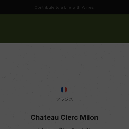
Contribute to a Life with Wines.
フランス
Chateau Clerc Milon