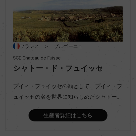
地区名
マコネー
村名
フランス ＞ ブルゴーニュ
ー
SCE Chateau de Fuisse
シャトー・ド・フュイッセ
種類
スティルワイン
プイィ・フュイッセの顔として、プイィ・フ
ュイッセの名を世界に知らしめたシャトー。
味わい
辛口
生産者詳細はこちら
品種（原材料）