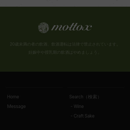
20歳未満の者の飲酒、飲酒運転は法律で禁止されています。
妊娠中や授乳期の飲酒はやめましょう。
Home
Search（検索）
Message
- Wine
- Craft Sake