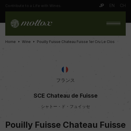
JP
EN
CH
Contribute to a Life with Wines.
Home
Wine
Pouilly Fuisse Chateau Fuisse 1er Cru Le Clos
フランス
SCE Chateau de Fuisse
シャトー・ド・フュイッセ
Pouilly Fuisse Chateau Fuisse