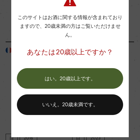
Wine Spectator 得点
このサイトはお酒に関する情報が含まれており
「生産者」が同じ商品
ー
ますので、
20歳未満の方はご覧いただけませ
ん。
醗酵・熟成
フランス
フランス
あなたは20歳以上ですか？
醗酵：オーク樽 主醗酵後、オーク樽にてマロラク
ティック醗酵
熟成：オーク樽熟成 9カ月(仏産、228L、新樽比率
はい。20歳以上です。
80%)
年間生産量
いいえ。20歳未満です。
15000
栽培面積
白
2016
白
2023