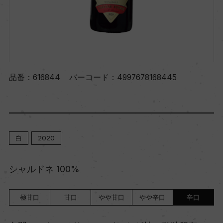
品番：
616844
バーコード：
4997678168445
白
2020
シャルドネ 100%
極甘口
甘口
やや甘口
やや辛口
辛口