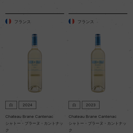
格付
フランス
フランス
プルミエ・クリュ
入数
12
色
白
白
2024
白
2023
キャップの仕様
コルク
Chateau Brane Cantenac
Chateau Brane Cantenac
シャトー・ブラーヌ・カントナッ
シャトー・ブラーヌ・カントナッ
ク
ク