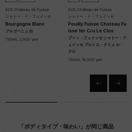
2.7ha
SCE Chateau de Fuisse
SCE Chateau de Fuisse
シャトー・ド・フュイッセ
シャトー・ド・フュイッセ
Bourgogne Blanc
Pouilly Fuisse Chateau Fu
平均収量
isse 1er Cru Le Clos
ブルゴーニュ 白
40hl/ha
プイィ・フュイッセ シャトー・フ
750ml, 2,900 yen
ュイッセ プルミエ・クリュ ル・
クロ
樹齢
750ml, 16,200 yen
30ー80年
土壌
粘土、マール土壌、石灰質が入り混じる土壌
品質分類・原産地呼称
A.O.C.プイィ・フュイッセ プルミエ・クリュ
「ボディタイプ・味わい」が同じ商品