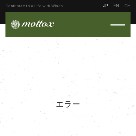
JP
EN
CH
Contribute to a Life with Wines.
エラー