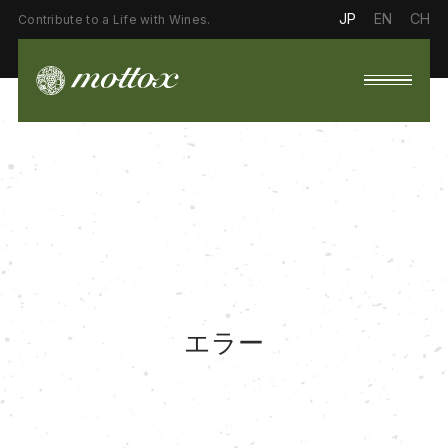
JP
EN
CH
Contribute to a Life with Wines.
エラー