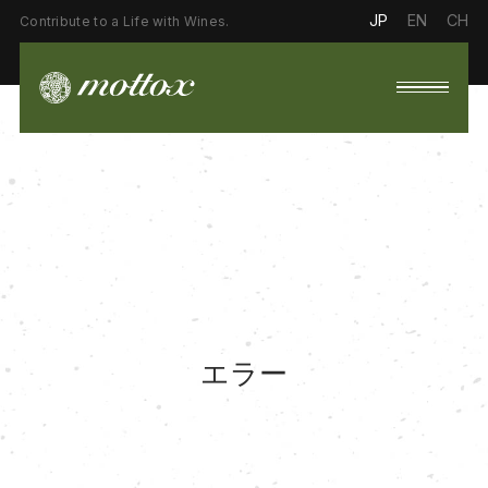
JP
EN
CH
Contribute to a Life with Wines.
エラー