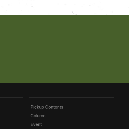
Pickup Contents
Column
Event