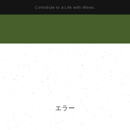
Contribute to a Life with Wines.
エラー