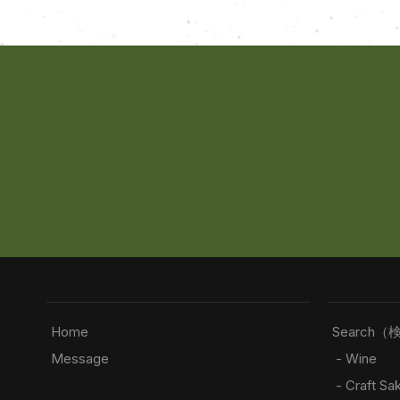
Home
Search（
Message
- Wine
- Craft Sa