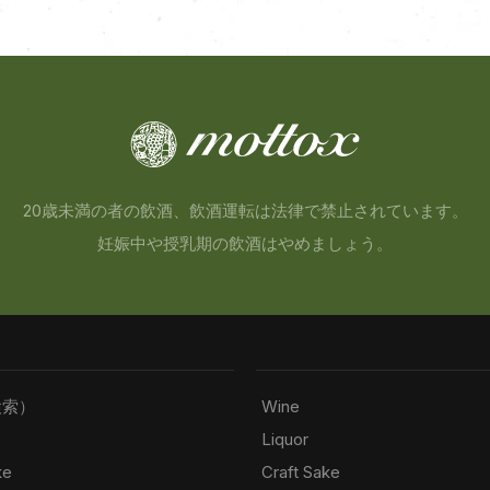
20歳未満の者の飲酒、飲酒運転は法律で禁止されています。
妊娠中や授乳期の飲酒はやめましょう。
検索）
Wine
Liquor
ke
Craft Sake