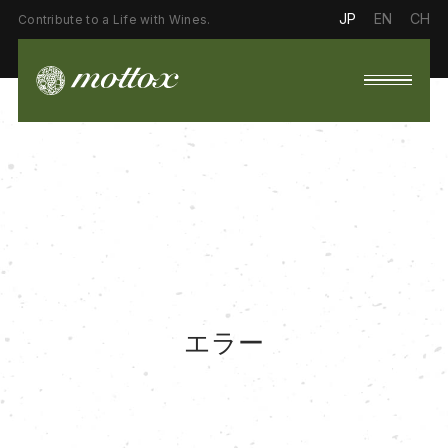
JP
EN
CH
Contribute to a Life with Wines.
エラー