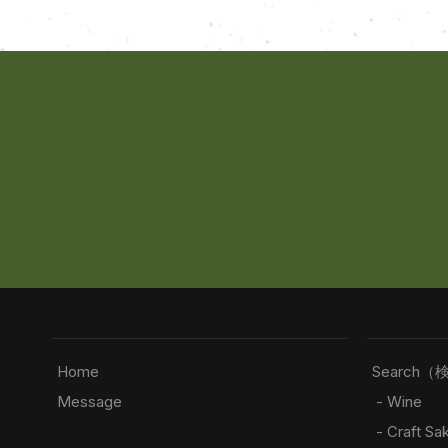
Home
Search（
Message
- Wine
- Craft Sa