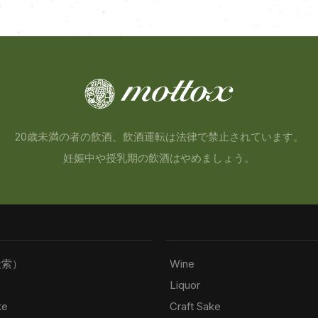
20歳未満の者の飲酒、飲酒運転は法律で禁止されています。
妊娠中や授乳期の飲酒はやめましょう。
検索）
Wine
Liquor
ke
Craft Sake