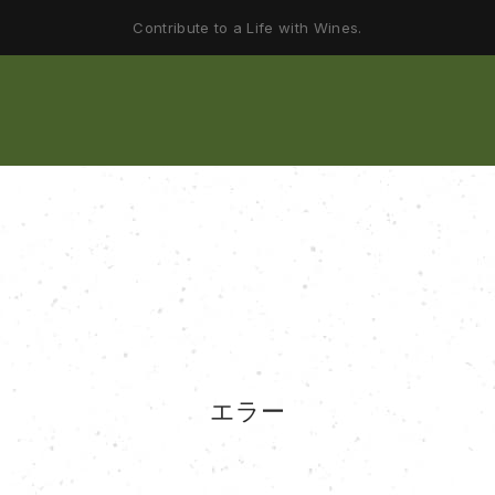
Contribute to a Life with Wines.
エラー