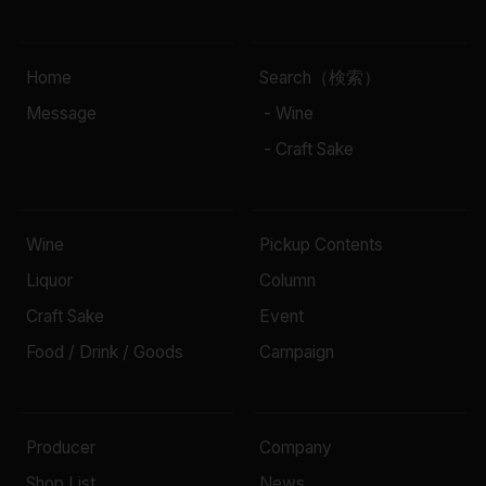
Home
Search（検索）
Message
- Wine
- Craft Sake
Wine
Pickup Contents
Liquor
Column
Craft Sake
Event
Food / Drink / Goods
Campaign
Producer
Company
Shop List
News