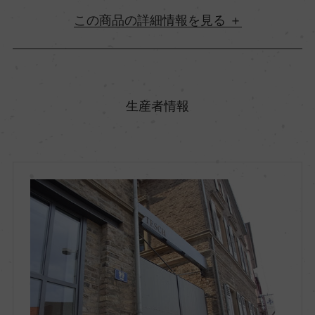
詳細情報
原産国名
ドイツ
生産者情報
地方名
ナーエ
地区名
ー
村名
ー