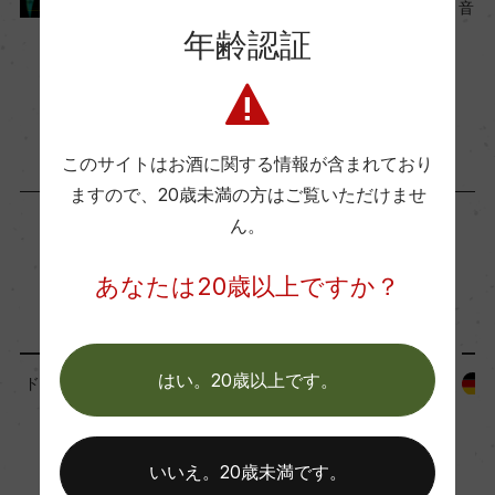
熟成：ステンレスタンク6ー8カ月
ン・ラ・ハヴァス～ワインと音
楽～
年齢認証
2021年12月1日
年間生産量
ワイン
ドイツ
…
30000
このサイトはお酒に関する情報が含まれており
ますので、
20歳未満の方はご覧いただけませ
栽培面積
ん。
15ha
「生産者」が同じ商品
あなたは20歳以上ですか？
平均収量
70hl/ha
はい。20歳以上です。
ドイツ
ドイツ
樹齢
25年
いいえ。20歳未満です。