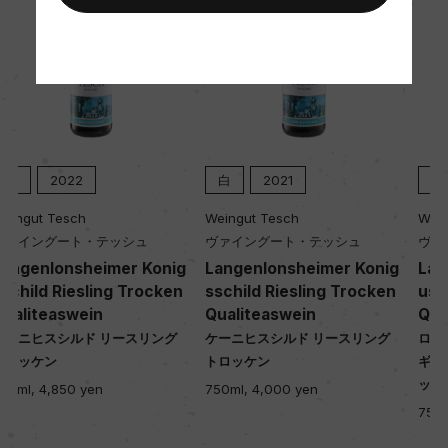
土壌
赤い砂石、ローム層
品質分類・原産地呼称
クヴァリテーツヴァイン
白
2021
白
2018
Weingut Tesch
Weingut Tesch
格付
ヴァイングート・テッシュ
ヴァイングート・テッシュ
Langenlonsheimer Konig
Laubenheimer St.Remigi
ー
sschild Riesling Trocken
usberg Riesling Trocken
Qualiteaswein
Qualiteaswein
ケーニヒスシルド リースリング
ローベンハイマー ザンクト・レミ
入数
トロッケン
ギウスベルク リースリング トロ
12
ッケン
750ml, 4,000 yen
750ml, 3,800 yen
色