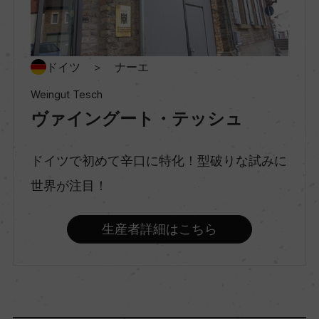
種類
スティルワイン
ドイツ ＞ ナーエ
Weingut Tesch
ヴァイングート・テッシュ
味わい
辛口
ドイツで初めて辛口に特化！型破りな試みに
世界が注目！
品種（原材料）
リースリング 100%
生産者詳細はこちら
アルコール度数
12.5％