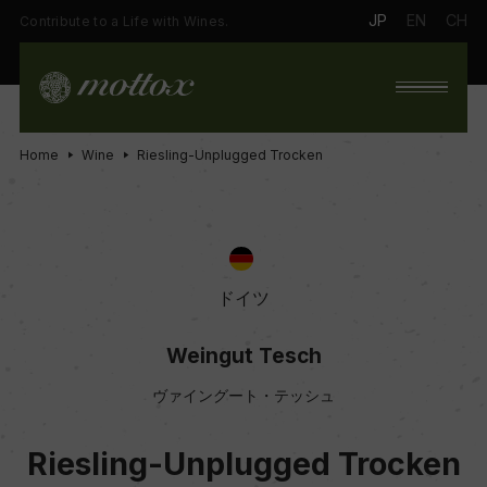
JP
EN
CH
Contribute to a Life with Wines.
Home
Wine
Riesling-Unplugged Trocken
ドイツ
Weingut Tesch
ヴァイングート・テッシュ
Riesling-Unplugged Trocken