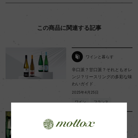
ー
Wine Advocate 獲得点
この商品に関連する記事
92
ワインと暮らす
国内ワイン専門誌評価歴
ー
辛口派？甘口派？それともオレ
ンジ？リースリングの多彩な味
わいガイド
Wine Spectator 得点
2025年4月25日
ー
ワイン
フランス
…
醗酵・熟成
ワインと暮らす
醗酵：ステンレスタンク
アンプラグドなワインとリア