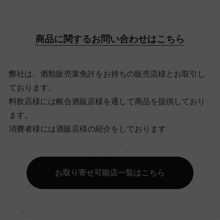
飲み頃温度
8℃
商品に関するお問い合わせはこちら
ビオ情報・認証機関
弊社は、酒類販売業免許をお持ちの販売店様とお取引し
サステナブル農法, 認証無
ております。
料飲店様には帳合酒販店様を通して商品を提供しており
有機JAS認証
ます。
ー
消費者様には酒販店様の紹介をしております
コンクール入賞歴
お取り寄せ可能店一覧はこちら
ー
海外ワイン専門誌評価歴