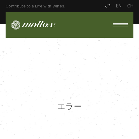
JP
EN
CH
Contribute to a Life with Wines.
エラー