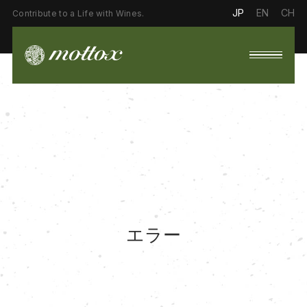
JP
EN
CH
Contribute to a Life with Wines.
エラー