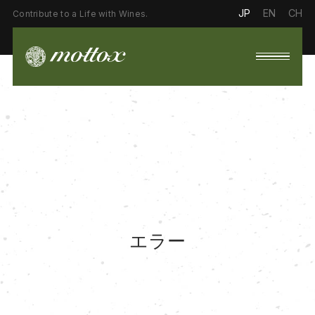
JP
EN
CH
Contribute to a Life with Wines.
エラー