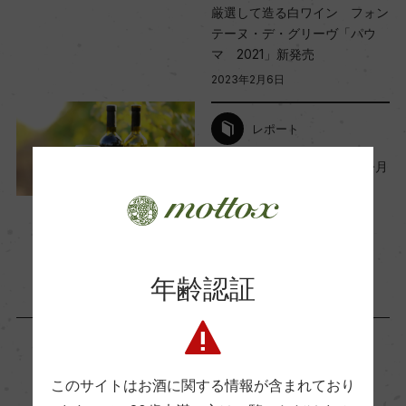
厳選して造る白ワイン フォン
テーヌ・デ・グリーヴ「パウ
海外ワイン専門誌評価歴
マ 2021」新発売
ー
2023年2月6日
レポート
Wine Advocate 獲得点
ー
【2023年2月】モトックス今月
の新商品
2023年1月31日
国内ワイン専門誌評価歴
ワイン
フランス
…
ー
年齢認証
Wine Spectator 得点
ー
このサイトはお酒に関する情報が含まれており
「生産者」が同じ商品