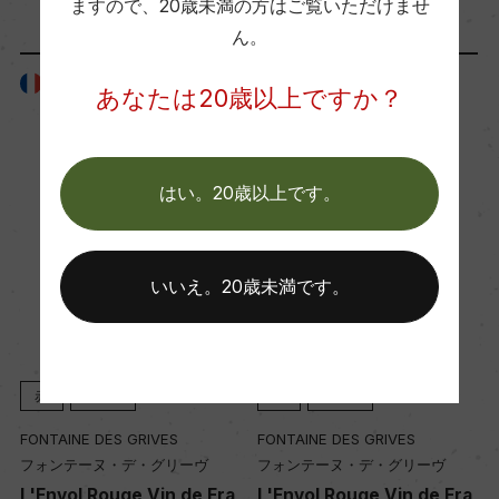
醗酵・熟成
ますので、
20歳未満の方はご覧いただけませ
ん。
醗酵：セミヨンはダイレクトプレス後に醗酵、そ
れ以外の3品種は3日間マセラシオン醗酵後に、プ
フランス
フランス
あなたは20歳以上ですか？
レスして醗酵、MLFなし
熟成：オーク樽にて9カ月後、セミヨンとそれ以外
の品種をブレンドし、1カ月後にボトリング
はい。20歳以上です。
年間生産量
1400
いいえ。20歳未満です。
栽培面積
8ha
赤
2024
赤
2022
FONTAINE DES GRIVES
FONTAINE DES GRIVES
フォンテーヌ・デ・グリーヴ
フォンテーヌ・デ・グリーヴ
平均収量
n
L'Envol Rouge Vin de Fra
L'Envol Rouge Vin de Fra