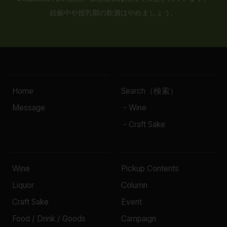
妊娠中や授乳期の飲酒はやめましょう。
Home
Search（検索）
Message
- Wine
- Craft Sake
Wine
Pickup Contents
Liquor
Column
Craft Sake
Event
Food / Drink / Goods
Campaign