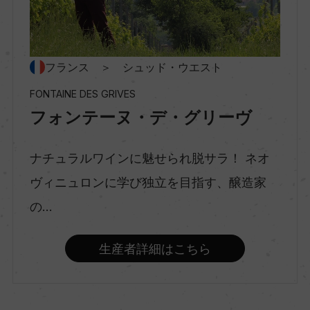
ー
種類
フランス ＞ シュッド・ウエスト
スティルワイン
FONTAINE DES GRIVES
フォンテーヌ・デ・グリーヴ
味わい
辛口
ナチュラルワインに魅せられ脱サラ！ ネオ
ヴィニュロンに学び独立を目指す、醸造家
の...
品種（原材料）
セミヨン 60%/ミュスカデル 20%/ソーヴィニヨ
ン・ブラン 15%/ソーヴィニヨン・グリ 5%
生産者詳細はこちら
アルコール度数