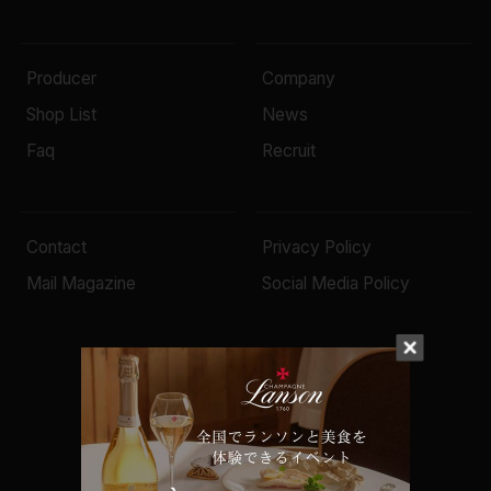
Producer
Company
Shop List
News
Faq
Recruit
Contact
Privacy Policy
Mail Magazine
Social Media Policy