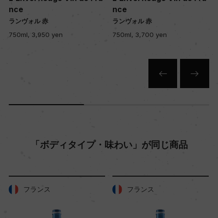
8hl/ha
nce
nce
ランヴォル 赤
ランヴォル 赤
750ml, 3,950 yen
750ml, 3,700 yen
樹齢
60年
土壌
粘土、石灰岩
品質分類・原産地呼称
「ボディタイプ・味わい」が同じ商品
ヴァン・ド・フランス
格付
フランス
フランス
ー