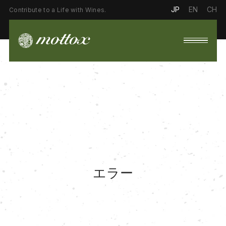
JP
EN
CH
Contribute to a Life with Wines.
エラー