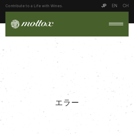
JP
EN
CH
Contribute to a Life with Wines.
エラー