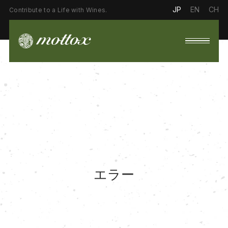
JP
EN
CH
Contribute to a Life with Wines.
エラー