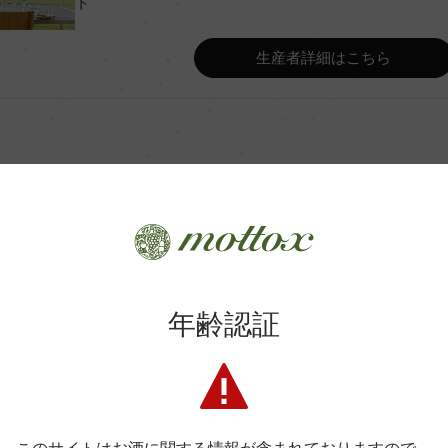
ト
ル・レビュー」 97点、「ワイン・
Wine Advocate 獲得点
生産者詳細はこちら
Wine Spectator 得点
スタンク(全房醗酵30% / 天
年間生産量
0カ月(500L / 新樽30%)
平均収量
商品に関するお問い合わせはこちら
年齢認証
土壌
弊社は、酒類販売業免許をお持ちの販売店様とお取引しております
料飲店様には帳合酒販店様を通して商品を提供しております。
I.
格付
消費者様には酒販店様の紹介をしております