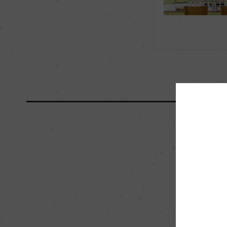
海外ワイン専門誌評価歴
(2021)「ザ・リア
フロント」96点
国内ワイン専門誌評価歴
ー
醗酵・熟成
醗酵：開放式ステンレ
然酵母)
熟成：フレンチオーク 1
栽培面積
2.2ha
樹齢
24年
品質分類・原産地呼称
アデレード・ヒルズG.