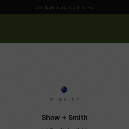
Contribute to a Life with Wines.
オーストラリア
Shaw + Smith