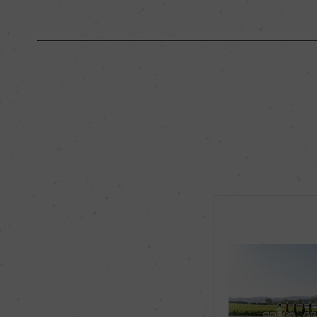
原産国名
オーストラリア
地区名
アデレード・ヒルズ
種類
スティルワイン
品種（原材料）
ピノ・ノワール 100
飲み頃温度
16℃
有機JAS認証
ー