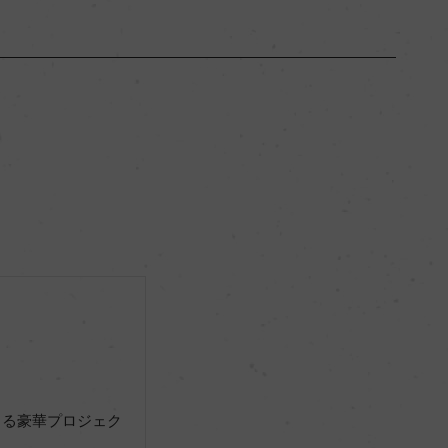
サウス・オーストラリア
ー
ミディアムボディ
13.5％
サステナブル農法
ー
よる豪華プロジェク