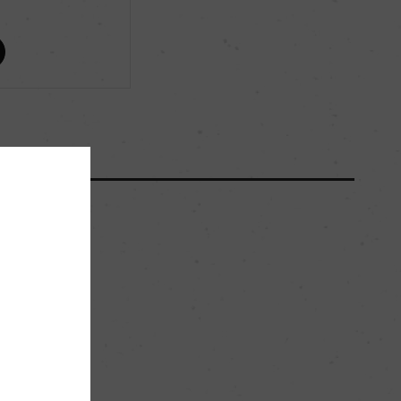
ー
ー
4000
30hl/ha
割れた頁岩が混ざる粘土の上に茶色のローム層
。
ー