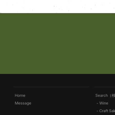
Home
Search（
Message
- Wine
- Craft Sa