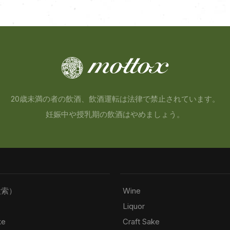
20歳未満の者の飲酒、飲酒運転は法律で禁止されています。
妊娠中や授乳期の飲酒はやめましょう。
検索）
Wine
Liquor
ke
Craft Sake