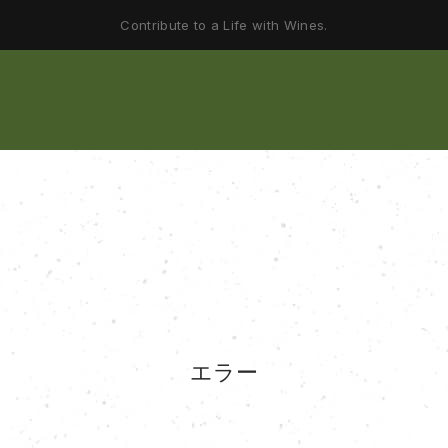
Contribute to a Life with Wines.
エラー