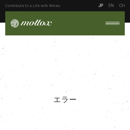
JP
EN
CH
Contribute to a Life with Wines.
エラー