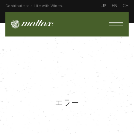
JP
EN
CH
Contribute to a Life with Wines.
エラー