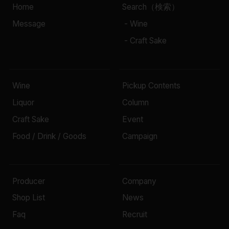
Home
Search（検索）
Message
- Wine
- Craft Sake
Wine
Pickup Contents
Liquor
Column
Craft Sake
Event
Food / Drink / Goods
Campaign
Producer
Company
Shop List
News
Faq
Recruit