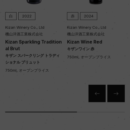
醗酵：ステンレスタンク MLFはステンレスと一部
樽で行う
白
2022
赤
2024
熟成：フレンチオークとアメリカンオーク 10カ月
(225L)/瓶熟成 10カ月
Kizan Winery Co., Ltd
Kizan Winery Co., Ltd
機山洋酒工業株式会社
機山洋酒工業株式会社
Kizan Sparkling Tradition
Kizan Wine Red
年間生産量
al Brut
キザンワイン 赤
4000
キザン スパークリング トラディ
750ml, オープンプライス
ショナル ブリュット
750ml, オープンプライス
栽培面積
0
平均収量
ー