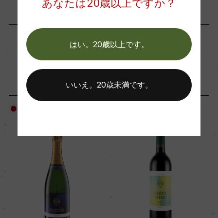
あなたは20歳以上ですか？
海外ワイン専門誌評価歴
ー
はい。20歳以上です。
Wine Advocate 獲得点
「生産者」が同じ商品
ー
いいえ。20歳未満です。
国内ワイン専門誌評価歴
日本
日本
ー
Wine Spectator 得点
ー
醗酵・熟成