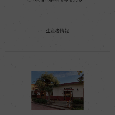
原産国名
日本
生産者情報
地方名
山梨県
地区名
甲州市
村名
ー