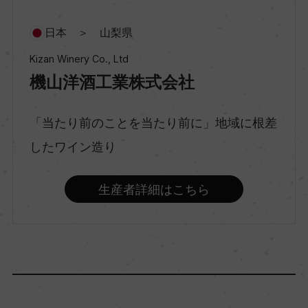
種類
日本 ＞ 山梨県
スティルワイン
Kizan Winery Co., Ltd
機山洋酒工業株式会社
味わい
ミディアムボディ
「当たり前のことを当たり前に」地域に根差
したワイン造り
品種（原材料）
メルロー 40%/ブラック・クイーン 35%/カベル
生産者詳細はこちら
ネ・ソーヴィニヨン 15%/プティ・ヴェルド 8%/そ
の他 2%
アルコール度数
11.7％