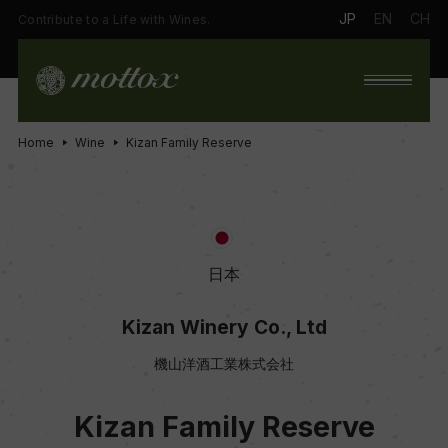
JP
EN
CH
Contribute to a Life with Wines.
Home
Wine
Kizan Family Reserve
日本
Kizan Winery Co., Ltd
機山洋酒工業株式会社
Kizan Family Reserve