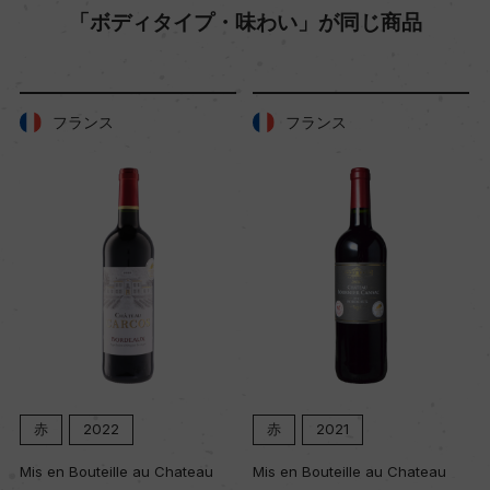
「ボディタイプ・味わい」が同じ商品
樹齢
ー
フランス
フランス
土壌
砂礫土
品質分類・原産地呼称
G.I.ヤマナシ
格付
ー
赤
2022
赤
2021
入数
Mis en Bouteille au Chateau
Mis en Bouteille au Chateau