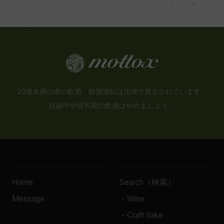
20歳未満の者の飲酒、飲酒運転は法律で禁止されています。
妊娠中や授乳期の飲酒はやめましょう。
Home
Search（検索）
Message
- Wine
- Craft Sake