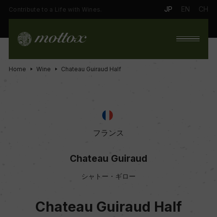
JP
EN
CH
Contribute to a Life with Wines.
Home
Wine
Chateau Guiraud Half
フランス
Chateau Guiraud
シャトー・ギロー
Chateau Guiraud Half