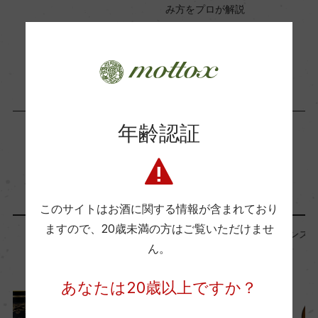
み方をプロが解説
2018年10月22日
国内ワイン専門誌評価歴
ワイン
基礎知識
…
ー
Wine Spectator 得点
年齢認証
94ー95
「生産者」が同じ商品
醗酵・熟成
醗酵：ー
このサイトはお酒に関する情報が含まれており
熟成：ー
ますので、
20歳未満の方はご覧いただけませ
フランス
フランス
ん。
年間生産量
あなたは20歳以上ですか？
ー