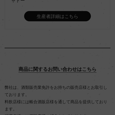
ャトー
味わい
生産者詳細はこちら
極甘口
品種（原材料）
セミヨン 65%/ソーヴィニヨン・ブラン 35%
アルコール度数
商品に関するお問い合わせはこちら
13.5％
弊社は、酒類販売業免許をお持ちの販売店様とお取引し
飲み頃温度
ております。
ー
料飲店様には帳合酒販店様を通して商品を提供しており
ます。
ビオ情報・認証機関