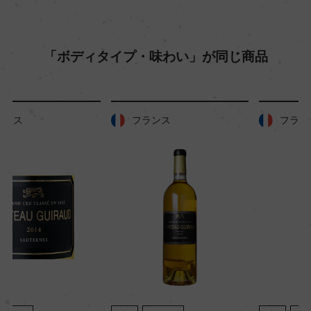
品質分類・原産地呼称
A.O.C.ソーテルヌ
「ボディタイプ・味わい」が同じ商品
格付
ソーテルヌ第1級格付
フランス
フランス
入数
24
色
白
キャップの仕様
ー