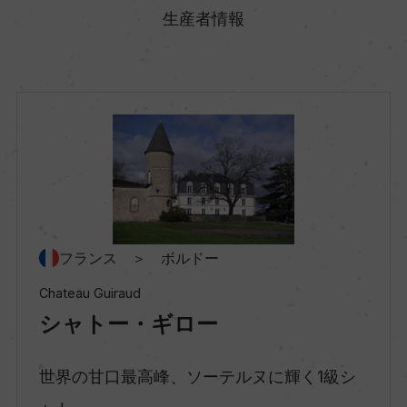
フランス
生産者情報
地方名
ボルドー
地区名
ソーテルヌ
村名
フランス ＞ ボルドー
ー
Chateau Guiraud
シャトー・ギロー
種類
スティルワイン
世界の甘口最高峰、ソーテルヌに輝く1級シ