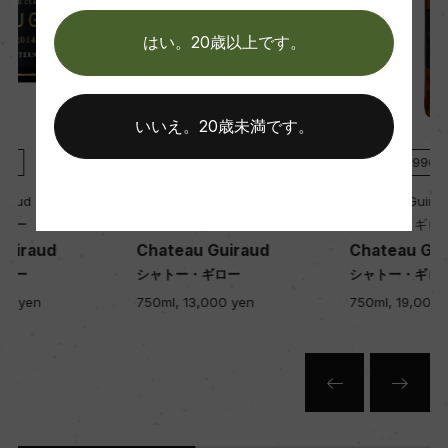
はい。20歳以上です。
栽培面積
0
いいえ。20歳未満です。
平均収量
白
2009
白
1996
ー
Chateau Guiraud
Chateau Guiraud
シャトー・ギロー
シャトー・ギロー
Chateau Guiraud
Chateau Guiraud
樹齢
シャトー・ギロー
シャトー・ギロー
ー
750ml, 13,000 yen
750ml, 19,000 yen
土壌
ー