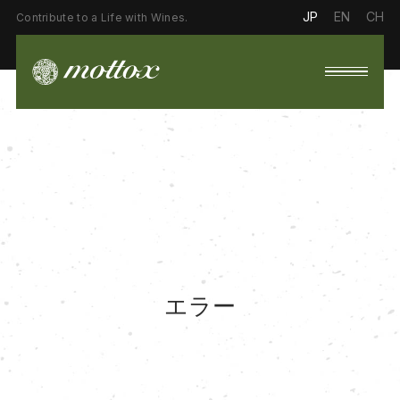
JP
EN
CH
Contribute to a Life with Wines.
エラー