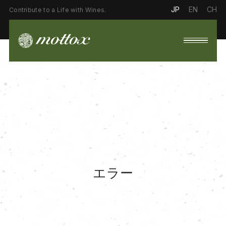
JP
EN
CH
Contribute to a Life with Wines.
エラー